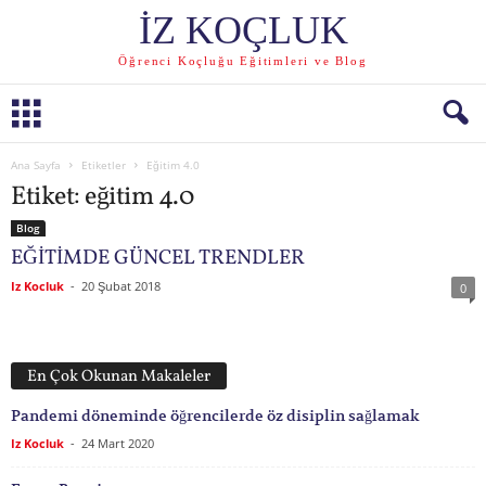
İZ KOÇLUK
Öğrenci Koçluğu Eğitimleri ve Blog
Ana Sayfa
Etiketler
Eğitim 4.0
Etiket: eğitim 4.0
Blog
EĞİTİMDE GÜNCEL TRENDLER
Iz Kocluk
-
20 Şubat 2018
0
En Çok Okunan Makaleler
Pandemi döneminde öğrencilerde öz disiplin sağlamak
Iz Kocluk
-
24 Mart 2020