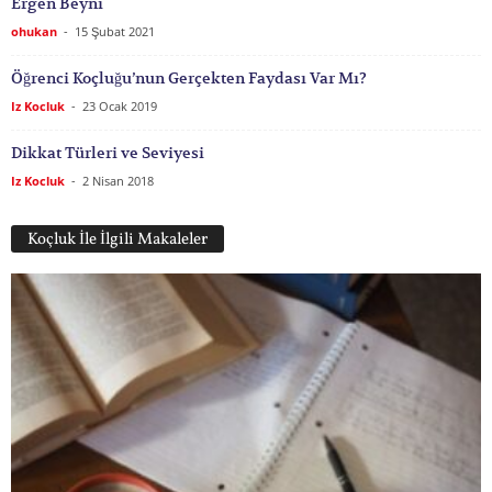
Ergen Beyni
ohukan
-
15 Şubat 2021
Öğrenci Koçluğu’nun Gerçekten Faydası Var Mı?
Iz Kocluk
-
23 Ocak 2019
Dikkat Türleri ve Seviyesi
Iz Kocluk
-
2 Nisan 2018
Koçluk İle İlgili Makaleler