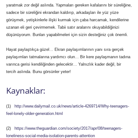
yaratmak zor değil aslında. Yapmaları gereken kafalarını bir süreliğine,
sadece bir süreliğini ekrandan kaldırıp, arkadaşları ile yüz yüze
görüşmek, yetişkinlerle ilişki kurmak için çaba harcamak, kendilerine
uzanan eli geri çevirmemek. Tabii satır aralarını okuyabildiğinizi
düşünüyorum. Bunları yapabilmeleri için sizin desteğiniz çok önemli.
Hayat paylaştıkça güzel… Ekran paylaşımlarının yanı sıra gerçek
paylaşımları tatmalarına yardımcı olun… Bir kere paylaşmanın tadına
varınca gerisi kendiliğinden gelecektir… Yalnızlık kader değil, bir
tercih aslında. Bunu görsünler yeter!
Kaynaklar:
(1)
http://www.dailymail.co.uk/news/article-4269714/Why-teenagers-
feel-lonely-older-generation.html
(2)
https://www.theguardian.com/society/2017/apr/08/teenagers-
loneliness-social-media-isolation-parents-attention