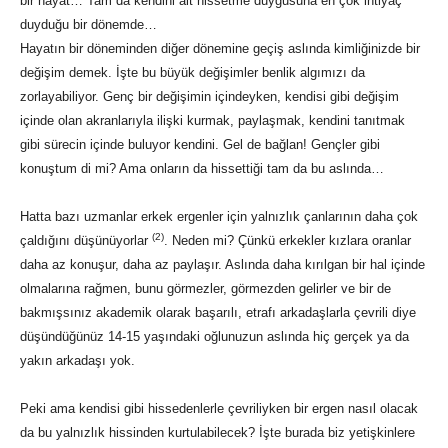
bir hayat… Tam da kendini ait hissetme duygusuna en çok ihtiyaç
duyduğu bir dönemde…
Hayatın bir döneminden diğer dönemine geçiş aslında kimliğinizde bir
değişim demek. İşte bu büyük değişimler benlik algımızı da
zorlayabiliyor. Genç bir değişimin içindeyken, kendisi gibi değişim
içinde olan akranlarıyla ilişki kurmak, paylaşmak, kendini tanıtmak
gibi sürecin içinde buluyor kendini. Gel de bağlan! Gençler gibi
konuştum di mi? Ama onların da hissettiği tam da bu aslında…
Hatta bazı uzmanlar erkek ergenler için yalnızlık çanlarının daha çok
(2)
çaldığını düşünüyorlar
. Neden mi? Çünkü erkekler kızlara oranlar
daha az konuşur, daha az paylaşır. Aslında daha kırılgan bir hal içinde
olmalarına rağmen, bunu görmezler, görmezden gelirler ve bir de
bakmışsınız akademik olarak başarılı, etrafı arkadaşlarla çevrili diye
düşündüğünüz 14-15 yaşındaki oğlunuzun aslında hiç gerçek ya da
yakın arkadaşı yok.
Peki ama kendisi gibi hissedenlerle çevriliyken bir ergen nasıl olacak
da bu yalnızlık hissinden kurtulabilecek? İşte burada biz yetişkinlere