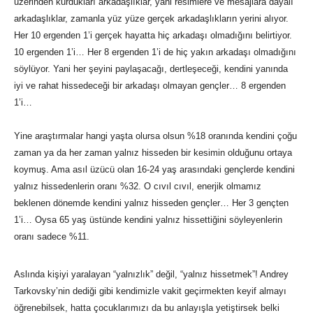
üzerinden kurdukları arkadaşlıklar, yani resimlere ve mesajlara dayalı
arkadaşlıklar, zamanla yüz yüze gerçek arkadaşlıkların yerini alıyor.
Her 10 ergenden 1’i gerçek hayatta hiç arkadaşı olmadığını belirtiyor.
10 ergenden 1’i… Her 8 ergenden 1’i de hiç yakın arkadaşı olmadığını
söylüyor. Yani her şeyini paylaşacağı, dertleşeceği, kendini yanında
iyi ve rahat hissedeceği bir arkadaşı olmayan gençler… 8 ergenden
1’i…
Yine araştırmalar hangi yaşta olursa olsun %18 oranında kendini çoğu
zaman ya da her zaman yalnız hisseden bir kesimin olduğunu ortaya
koymuş. Ama asıl üzücü olan 16-24 yaş arasındaki gençlerde kendini
yalnız hissedenlerin oranı %32. O cıvıl cıvıl, enerjik olmamız
beklenen dönemde kendini yalnız hisseden gençler… Her 3 gençten
1’i… Oysa 65 yaş üstünde kendini yalnız hissettiğini söyleyenlerin
oranı sadece %11.
Aslında kişiyi yaralayan “yalnızlık” değil, “yalnız hissetmek”! Andrey
Tarkovsky’nin dediği gibi kendimizle vakit geçirmekten keyif almayı
öğrenebilsek, hatta çocuklarımızı da bu anlayışla yetiştirsek belki