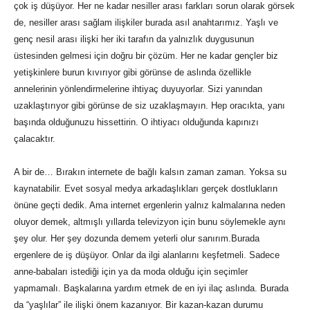
çok iş düşüyor. Her ne kadar nesiller arası farkları sorun olarak görsek
de, nesiller arası sağlam ilişkiler burada asıl anahtarımız. Yaşlı ve
genç nesil arası ilişki her iki tarafın da yalnızlık duygusunun
üstesinden gelmesi için doğru bir çözüm. Her ne kadar gençler biz
yetişkinlere burun kıvırıyor gibi görünse de aslında özellikle
annelerinin yönlendirmelerine ihtiyaç duyuyorlar. Sizi yanından
uzaklaştırıyor gibi görünse de siz uzaklaşmayın. Hep oracıkta, yanı
başında olduğunuzu hissettirin. O ihtiyacı olduğunda kapınızı
çalacaktır.
A bir de… Bırakın internete de bağlı kalsın zaman zaman. Yoksa su
kaynatabilir. Evet sosyal medya arkadaşlıkları gerçek dostlukların
önüne geçti dedik. Ama internet ergenlerin yalnız kalmalarına neden
oluyor demek, altmışlı yıllarda televizyon için bunu söylemekle aynı
şey olur. Her şey dozunda demem yeterli olur sanırım.Burada
ergenlere de iş düşüyor. Onlar da ilgi alanlarını keşfetmeli. Sadece
anne-babaları istediği için ya da moda olduğu için seçimler
yapmamalı. Başkalarına yardım etmek de en iyi ilaç aslında. Burada
da “yaşlılar” ile ilişki önem kazanıyor. Bir kazan-kazan durumu