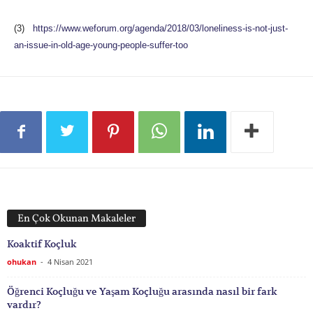
(3)
https://www.weforum.org/agenda/2018/03/loneliness-is-not-just-
an-issue-in-old-age-young-people-suffer-too
En Çok Okunan Makaleler
Koaktif Koçluk
ohukan
-
4 Nisan 2021
Öğrenci Koçluğu ve Yaşam Koçluğu arasında nasıl bir fark
vardır?