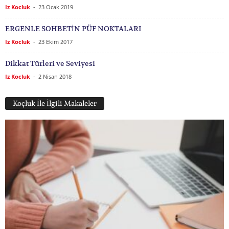
Iz Kocluk
-
23 Ocak 2019
ERGENLE SOHBETİN PÜF NOKTALARI
Iz Kocluk
-
23 Ekim 2017
Dikkat Türleri ve Seviyesi
Iz Kocluk
-
2 Nisan 2018
Koçluk İle İlgili Makaleler