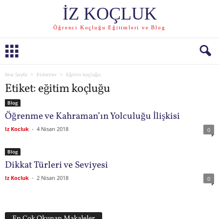
İZ KOÇLUK
Öğrenci Koçluğu Eğitimleri ve Blog
Ana Sayfa
Etiketler
Eğitim koçluğu
Etiket: eğitim koçluğu
Blog
Öğrenme ve Kahraman’ın Yolculuğu İlişkisi
Iz Kocluk
-
4 Nisan 2018
0
Blog
Dikkat Türleri ve Seviyesi
Iz Kocluk
-
2 Nisan 2018
0
En Çok Okunan Makaleler