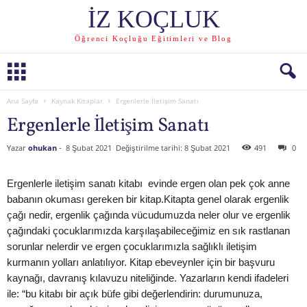
İZ KOÇLUK
Öğrenci Koçluğu Eğitimleri ve Blog
Ana Sayfa
Kaynak Kitaplar
Ergenlerle İletişim Sanatı
Ergenlerle İletişim Sanatı
Yazar
ohukan
-
8 Şubat 2021
Değiştirilme tarihi: 8 Şubat 2021
491
0
Ergenlerle iletişim sanatı kitabı evinde ergen olan pek çok anne
babanın okuması gereken bir kitap.Kitapta genel olarak ergenlik
çağı nedir, ergenlik çağında vücudumuzda neler olur ve ergenlik
çağındaki çocuklarımızda karşılaşabileceğimiz en sık rastlanan
sorunlar nelerdir ve ergen çocuklarımızla sağlıklı iletişim
kurmanın yolları anlatılıyor. Kitap ebeveynler için bir başvuru
kaynağı, davranış kılavuzu niteliğinde. Yazarların kendi ifadeleri
ile: “bu kitabı bir açık büfe gibi değerlendirin: durumunuza,