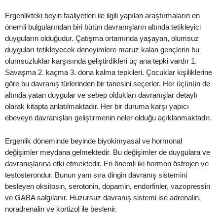
Ergenlikteki beyin faaliyetleri ile ilgili yapılan araştırmaların en
önemli bulgularından biri bütün davranışların altında tetikleyici
duyguların olduğudur. Çatışma ortamında yaşayan, olumsuz
duyguları tetikleyecek deneyimlere maruz kalan gençlerin bu
olumsuzluklar karşısında geliştirdikleri üç ana tepki vardır 1.
Savaşma 2. kaçma 3. dona kalma tepkileri. Çocuklar kişiliklerine
göre bu davranış türlerinden bir tanesini seçerler. Her üçünün de
altında yatan duygular ve sebep oldukları davranışlar detaylı
olarak kitapta anlatılmaktadır. Her bir duruma karşı yapıcı
ebeveyn davranışları geliştirmenin neler olduğu açıklanmaktadır.
Ergenlik döneminde beyinde biyokimyasal ve hormonal
değişimler meydana gelmektedir. Bu değişimler de duygulara ve
davranışlarına etki etmektedir. En önemli iki hormon östrojen ve
testosterondur. Bunun yanı sıra dingin davranış sistemini
besleyen oksitosin, serotonin, dopamin, endorfinler, vazopressin
ve GABA salgılanır. Huzursuz davranış sistemi ise adrenalin,
noradrenalin ve kortizol ile beslenir.