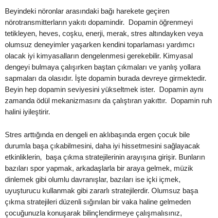
Beyindeki nöronlar arasındaki bağı harekete geçiren
nörotransmitterların yakıtı dopamindir. Dopamin öğrenmeyi
tetikleyen, heves, coşku, enerji, merak, stres altındayken veya
olumsuz deneyimler yaşarken kendini toparlaması yardımcı
olacak iyi kimyasalların dengelenmesi gerekebilir. Kimyasal
dengeyi bulmaya çalışırken baştan çıkmaları ve yanlış yollara
sapmaları da olasıdır. İşte dopamin burada devreye girmektedir.
Beyin hep dopamin seviyesini yükseltmek ister. Dopamin aynı
zamanda ödül mekanizmasını da çalıştıran yakıttır. Dopamin ruh
halini iyileştirir.
Stres arttığında en dengeli en aklıbaşında ergen çocuk bile
durumla başa çıkabilmesini, daha iyi hissetmesini sağlayacak
etkinliklerin, başa çıkma stratejilerinin arayışına girişir. Bunların
bazıları spor yapmak, arkadaşlarla bir araya gelmek, müzik
dinlemek gibi olumlu davranışlar, bazıları ise içki içmek,
uyuşturucu kullanmak gibi zararlı stratejilerdir. Olumsuz başa
çıkma stratejileri düzenli sığınılan bir vaka haline gelmeden
çocuğunuzla konuşarak bilinçlendirmeye çalışmalısınız,