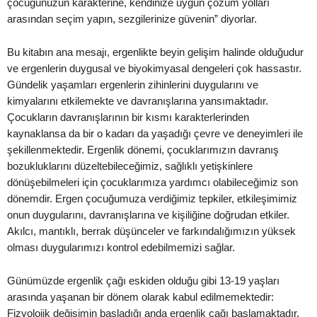
çocuğunuzun karakterine, kendinize uygun çözüm yolları
arasından seçim yapın, sezgilerinize güvenin” diyorlar.
Bu kitabın ana mesajı, ergenlikte beyin gelişim halinde olduğudur
ve ergenlerin duygusal ve biyokimyasal dengeleri çok hassastır.
Gündelik yaşamları ergenlerin zihinlerini duygularını ve
kimyalarını etkilemekte ve davranışlarına yansımaktadır.
Çocukların davranışlarının bir kısmı karakterlerinden
kaynaklansa da bir o kadarı da yaşadığı çevre ve deneyimleri ile
şekillenmektedir. Ergenlik dönemi, çocuklarımızın davranış
bozukluklarını düzeltebileceğimiz, sağlıklı yetişkinlere
dönüşebilmeleri için çocuklarımıza yardımcı olabileceğimiz son
dönemdir. Ergen çocuğumuza verdiğimiz tepkiler, etkileşimimiz
onun duygularını, davranışlarına ve kişiliğine doğrudan etkiler.
Akılcı, mantıklı, berrak düşünceler ve farkındalığımızın yüksek
olması duygularımızı kontrol edebilmemizi sağlar.
Günümüzde ergenlik çağı eskiden olduğu gibi 13-19 yaşları
arasında yaşanan bir dönem olarak kabul edilmemektedir:
Fizyolojik değişimin başladığı anda ergenlik çağı başlamaktadır.