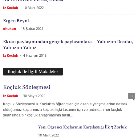
Iz Kocluk
-
10 Mart 2022
Ergen Beyni
ohukan
-
15 Şubat 2021
Ekran paylaşımından gerçek paylaşımlara… Yalnızım Dostlar,
Yalnızım Yalnız…
Iz Kocluk
-
4 Haziran 2018
Koçluk İle İlgili Makaleler
Koçluk Sözleşmesi
Iz Kocluk
-
30 Mayıs 2022
0
Koçluk Sözleşmesi İz Koçluk’ta öğrenciler için özenle yetişmelerine destek
olduğumuz koçlarımıza koçluk ilişki tasarımı için ve ardından her koçluk
seansında bir koçluk anlaşmasının nasıl...
Yeni Öğrenci Koçlarının Karşılaştığı İlk 3 Zorluk
10 Mart 2022